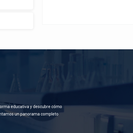
a. Esto te
levante y
 un módulo
 lección y
 progreso y
y
ue
idades.
taforma educativa y descubre cómo
sentamos un panorama completo