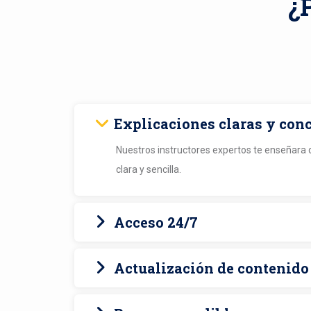
¿
Explicaciones claras y con
Nuestros instructores expertos te enseñara
clara y sencilla.
Acceso 24/7
Puedes ver los videos en cualquier momento
Actualización de contenido
te resulte conveniente. Esto te brinda la flexi
aprender a tu propio ritmo, sin restricciones 
Nuestros cursos se mantienen actualizados 