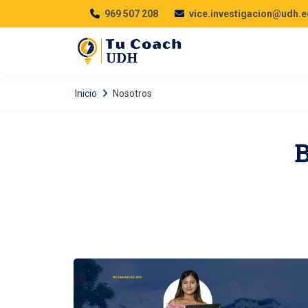
969 507 208
vice.investigacion@udh.e
Inicio
Nosotros