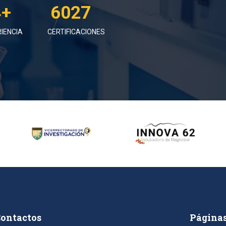
4+
6315
IENCIA
CERTIFICACIONES
ontactos
Página