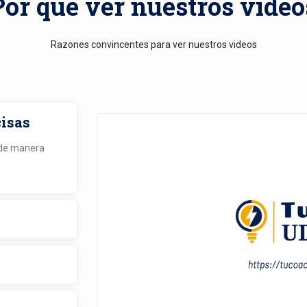
Por qué ver nuestros video
Razones convincentes para ver nuestros videos
cisas
 de manera
 y lugar que
bilidad de
de horarios.
con las